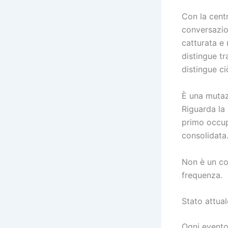
Con la cent
conversazio
catturata e 
distingue tr
distingue c
È una mutazi
Riguarda la 
primo occupa
consolidata
Non è un co
frequenza.
Stato attual
Ogni evento