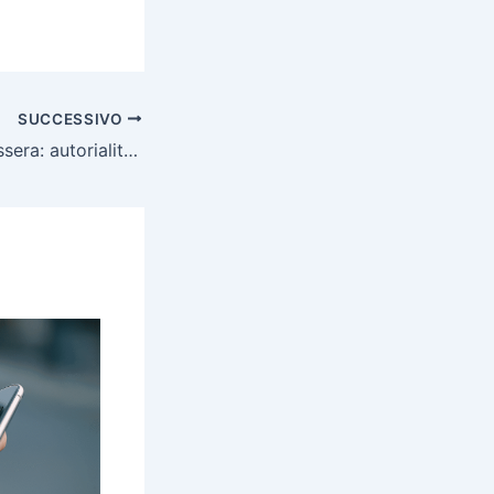
SUCCESSIVO
Scrivere senza tessera: autorialità indipendente e articolo 21