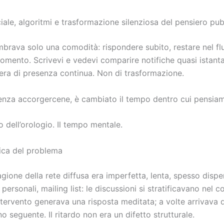
iale, algoritmi e trasformazione silenziosa del pensiero pu
embrava solo una comodità: rispondere subito, restare nel fl
momento. Scrivevi e vedevi comparire notifiche quasi istant
era di presenza continua. Non di trasformazione.
senza accorgercene, è cambiato il tempo dentro cui pensia
 dell’orologio. Il tempo mentale.
rica del problema
gione della rete diffusa era imperfetta, lenta, spesso dispe
personali, mailing list: le discussioni si stratificavano nel c
ntervento generava una risposta meditata; a volte arrivava 
rno seguente. Il ritardo non era un difetto strutturale.