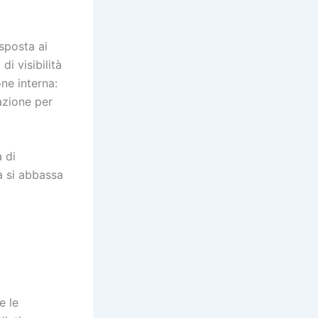
 sposta ai
i visibilità
ne interna:
tazione per
 di
a si abbassa
e le