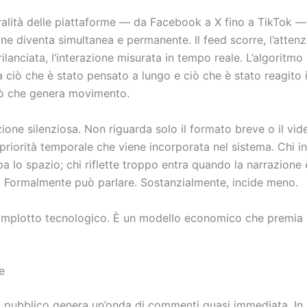
ralità delle piattaforme — da
Facebook
a
X
fino a
TikTok
— 
ne diventa simultanea e permanente. Il feed scorre, l’atten
rilanciata, l’interazione misurata in tempo reale. L’algoritmo
a ciò che è stato pensato a lungo e ciò che è stato reagito i
iò che genera movimento.
one silenziosa. Non riguarda solo il formato breve o il vid
priorità temporale che viene incorporata nel sistema. Chi i
 lo spazio; chi riflette troppo entra quando la narrazione 
. Formalmente può parlare. Sostanzialmente, incide meno.
mplotto tecnologico. È un modello economico che premia 
e
 pubblico genera un’onda di commenti quasi immediata. In