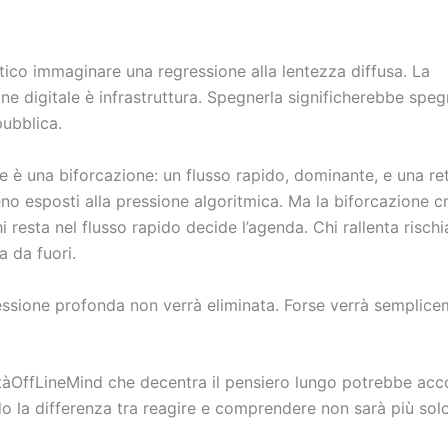
tico immaginare una regressione alla lentezza diffusa. La
ne digitale è infrastruttura. Spegnerla significherebbe spe
pubblica.
le è una biforcazione: un flusso rapido, dominante, e una re
eno esposti alla pressione algoritmica. Ma la biforcazione c
i resta nel flusso rapido decide l’agenda. Chi rallenta rischi
 da fuori.
flessione profonda non verrà eliminata. Forse verrà semplic
tàOffLineMind che decentra il pensiero lungo potrebbe ac
do la differenza tra reagire e comprendere non sarà più sol