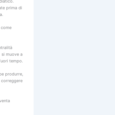
diatico.
ate prima di
a.
a come
tralità
o si muove a
 fuori tempo.
be produrre,
 correggere
iventa