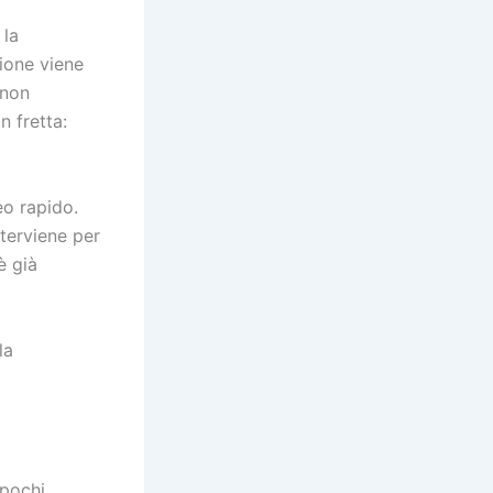
la
zione viene
 non
n fretta:
eo rapido.
nterviene per
è già
la
 pochi