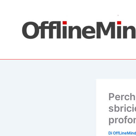
Vai
al
contenuto
Perch
sbrici
profo
Di
OffLineMin