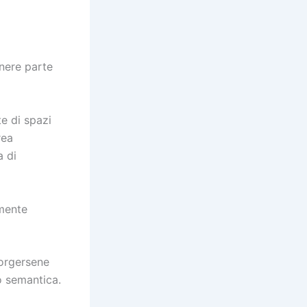
gnere parte
te di spazi
rea
a di
emente
corgersene
o semantica.