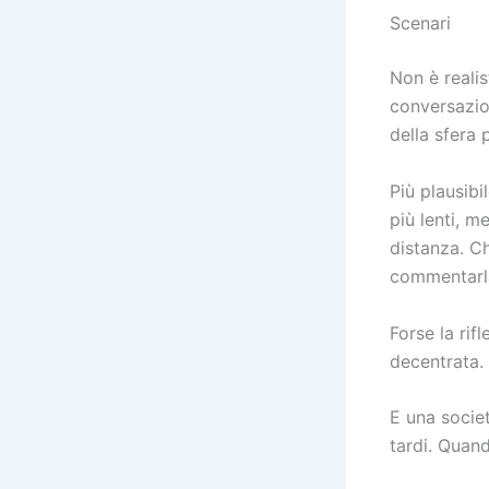
Scenari
Non è realis
conversazio
della sfera 
Più plausibi
più lenti, m
distanza. Ch
commentarla
Forse la ri
decentrata.
E una socie
tardi. Quan