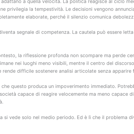
si adattano a quella velocità. La politica reagisce al ciclo me
ne privilegia la tempestività. Le decisioni vengono annunci
letamente elaborate, perché il silenzio comunica debolezz
 diventa segnale di competenza. La cautela può essere lett
ontesto, la riflessione profonda non scompare ma perde cen
imane nei luoghi meno visibili, mentre il centro del discors
 rende difficile sostenere analisi articolate senza apparire
 che questo produca un impoverimento immediato. Potreb
 società capace di reagire velocemente ma meno capace di
à.
a si vede solo nel medio periodo. Ed è lì che il problema d