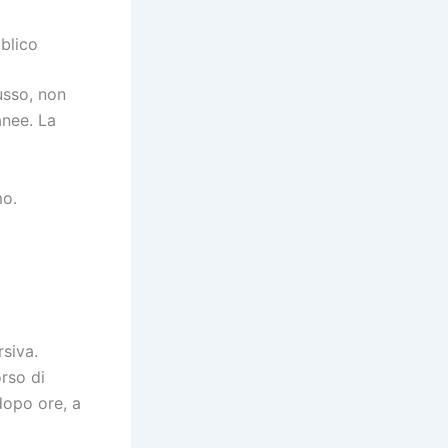
bblico
usso, non
anee. La
mo.
rsiva.
orso di
dopo ore, a