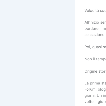
Velocità soc
All’inizio s
perdere il 
sensazione 
Poi, quasi 
Non il tempo
Origine sto
La prima sta
Forum, blog 
giorni. Un i
volte il gio