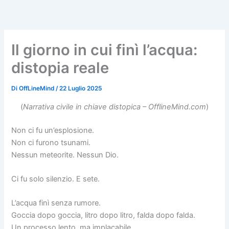
Vai
al
contenuto
Il giorno in cui finì l’acqua:
distopia reale
Di
OffLineMind
/
22 Luglio 2025
(
Narrativa civile in chiave distopica – OfflineMind.com
)
Non ci fu un’esplosione.
Non ci furono tsunami.
Nessun meteorite. Nessun Dio.
Ci fu solo silenzio. E sete.
L’acqua finì senza rumore.
Goccia dopo goccia, litro dopo litro, falda dopo falda.
Un processo lento, ma implacabile.