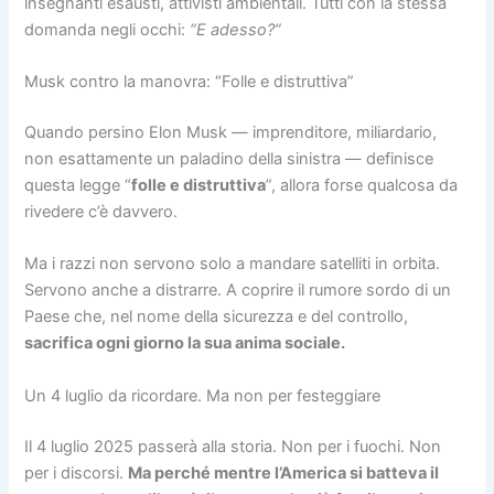
insegnanti esausti, attivisti ambientali. Tutti con la stessa
domanda negli occhi:
“E adesso?”
Musk contro la manovra: “Folle e distruttiva”
Quando persino Elon Musk — imprenditore, miliardario,
non esattamente un paladino della sinistra — definisce
questa legge “
folle e distruttiva
”, allora forse qualcosa da
rivedere c’è davvero.
Ma i razzi non servono solo a mandare satelliti in orbita.
Servono anche a distrarre. A coprire il rumore sordo di un
Paese che, nel nome della sicurezza e del controllo,
sacrifica ogni giorno la sua anima sociale.
Un 4 luglio da ricordare. Ma non per festeggiare
Il 4 luglio 2025 passerà alla storia. Non per i fuochi. Non
per i discorsi.
Ma perché mentre l’America si batteva il