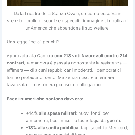
Dalla finestra della Stanza Ovale, un uomo osserva in
silenzio il crollo di scuole e ospedali: l’immagine simbolica di
un’America che abbandona il suo welfare.
Una legge “bella” per chi?
Approvata alla Camera
con 218 voti favorevoli contro 214
contrari
, la manovra è passata nonostante la resistenza —
effimera — di alcuni repubblicani moderati. I democratici
hanno protestato, certo. Ma senza riuscire a fermare
l’avanzata. Il mostro era già uscito dalla gabbia.
Ecco i numeri che contano davvero:
+14% alle spese militari
: nuovi fondi per
armamenti, basi, missili e tecnologia da guerra.
–18% alla sanità pubblica
: tagli secchi a Medicaid,
prevenzione e servizi di base.