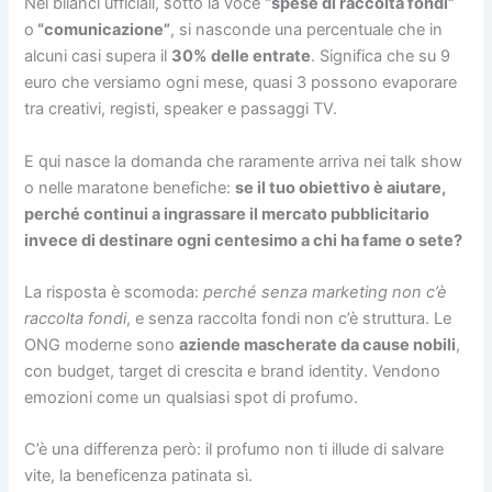
Nei bilanci ufficiali, sotto la voce
“spese di raccolta fondi”
o
“comunicazione”
, si nasconde una percentuale che in
alcuni casi supera il
30% delle entrate
. Significa che su 9
euro che versiamo ogni mese, quasi 3 possono evaporare
tra creativi, registi, speaker e passaggi TV.
E qui nasce la domanda che raramente arriva nei talk show
o nelle maratone benefiche:
se il tuo obiettivo è aiutare,
perché continui a ingrassare il mercato pubblicitario
invece di destinare ogni centesimo a chi ha fame o sete?
La risposta è scomoda:
perché senza marketing non c’è
raccolta fondi
, e senza raccolta fondi non c’è struttura. Le
ONG moderne sono
aziende mascherate da cause nobili
,
con budget, target di crescita e brand identity. Vendono
emozioni come un qualsiasi spot di profumo.
C’è una differenza però: il profumo non ti illude di salvare
vite, la beneficenza patinata sì.