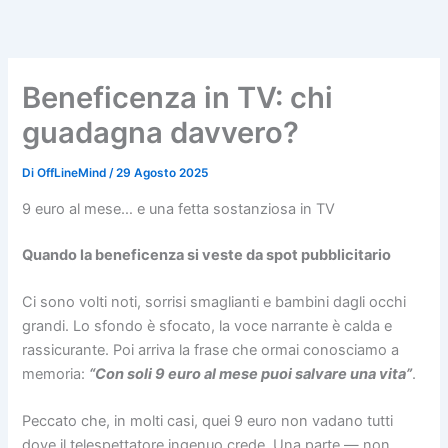
Vai
al
contenuto
Beneficenza in TV: chi
guadagna davvero?
Di
OffLineMind
/
29 Agosto 2025
9 euro al mese… e una fetta sostanziosa in TV
Quando la beneficenza si veste da spot pubblicitario
Ci sono volti noti, sorrisi smaglianti e bambini dagli occhi
grandi. Lo sfondo è sfocato, la voce narrante è calda e
rassicurante. Poi arriva la frase che ormai conosciamo a
memoria:
“Con soli 9 euro al mese puoi salvare una vita”
.
Peccato che, in molti casi, quei 9 euro non vadano tutti
dove il telespettatore ingenuo crede. Una parte — non