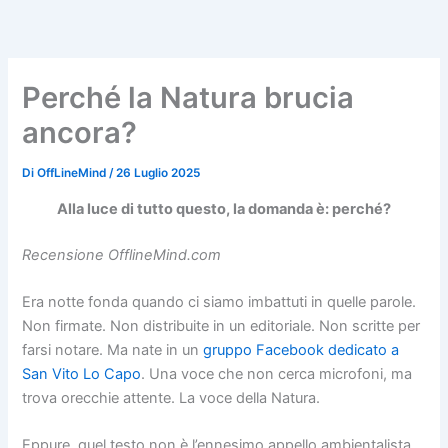
Vai
al
contenuto
Perché la Natura brucia
ancora?
Di
OffLineMind
/
26 Luglio 2025
Alla luce di tutto questo, la domanda è: perché?
Recensione OfflineMind.com
Era notte fonda quando ci siamo imbattuti in quelle parole.
Non firmate. Non distribuite in un editoriale. Non scritte per
farsi notare. Ma nate in un
gruppo Facebook dedicato a
San Vito Lo Capo
. Una voce che non cerca microfoni, ma
trova orecchie attente. La voce della Natura.
Eppure, quel testo non è l’ennesimo appello ambientalista.