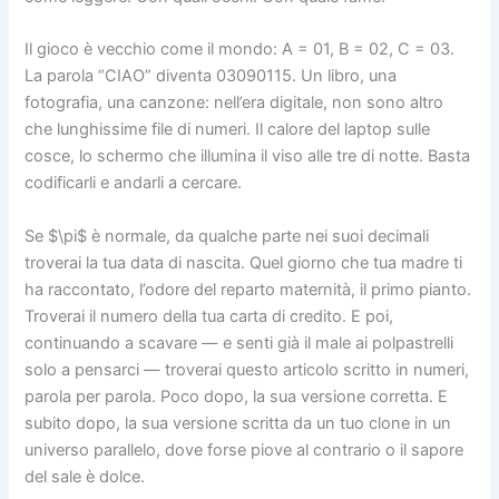
Il gioco è vecchio come il mondo: A = 01, B = 02, C = 03.
La parola “CIAO” diventa 03090115. Un libro, una
fotografia, una canzone: nell’era digitale, non sono altro
che lunghissime file di numeri. Il calore del laptop sulle
cosce, lo schermo che illumina il viso alle tre di notte. Basta
codificarli e andarli a cercare.
Se
$\pi$
è normale, da qualche parte nei suoi decimali
troverai la tua data di nascita. Quel giorno che tua madre ti
ha raccontato, l’odore del reparto maternità, il primo pianto.
Troverai il numero della tua carta di credito. E poi,
continuando a scavare — e senti già il male ai polpastrelli
solo a pensarci — troverai questo articolo scritto in numeri,
parola per parola. Poco dopo, la sua versione corretta. E
subito dopo, la sua versione scritta da un tuo clone in un
universo parallelo, dove forse piove al contrario o il sapore
del sale è dolce.