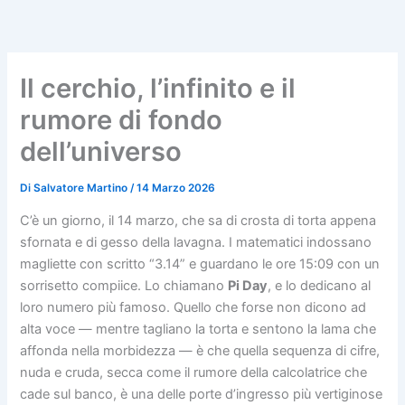
Vai
al
contenuto
Il cerchio, l’infinito e il
rumore di fondo
dell’universo
Di
Salvatore Martino
/
14 Marzo 2026
C’è un giorno, il 14 marzo, che sa di crosta di torta appena
sfornata e di gesso della lavagna. I matematici indossano
magliette con scritto “3.14” e guardano le ore 15:09 con un
sorrisetto compiice. Lo chiamano
Pi Day
, e lo dedicano al
loro numero più famoso. Quello che forse non dicono ad
alta voce — mentre tagliano la torta e sentono la lama che
affonda nella morbidezza — è che quella sequenza di cifre,
nuda e cruda, secca come il rumore della calcolatrice che
cade sul banco, è una delle porte d’ingresso più vertiginose