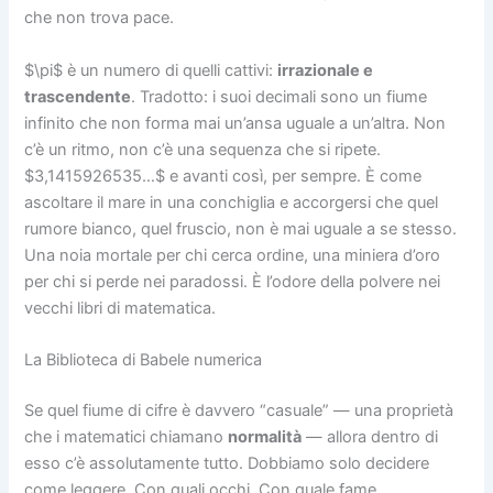
che non trova pace.
$\pi$
è un numero di quelli cattivi:
irrazionale e
trascendente
. Tradotto: i suoi decimali sono un fiume
infinito che non forma mai un’ansa uguale a un’altra. Non
c’è un ritmo, non c’è una sequenza che si ripete.
$3,1415926535…$
e avanti così, per sempre. È come
ascoltare il mare in una conchiglia e accorgersi che quel
rumore bianco, quel fruscio, non è mai uguale a se stesso.
Una noia mortale per chi cerca ordine, una miniera d’oro
per chi si perde nei paradossi. È l’odore della polvere nei
vecchi libri di matematica.
La Biblioteca di Babele numerica
Se quel fiume di cifre è davvero “casuale” — una proprietà
che i matematici chiamano
normalità
— allora dentro di
esso c’è assolutamente tutto. Dobbiamo solo decidere
come leggere. Con quali occhi. Con quale fame.